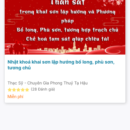
Nhật khoá khai sơn lập hướng bổ long, phù sơn,
tương chủ
Thạc Sỹ - Chuyên Gia Phong Thuỷ Tạ Hậu
(28 Đánh giá)
Miễn phí