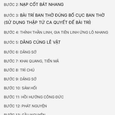
NẠP CỐT BÁT NHANG
BƯỚC 2:
BÀI TRÍ BAN THỜ ĐÚNG BỐ CỤC BAN THỜ
BƯỚC 3:
(SỬ DỤNG THẬP TỨ CA QUYẾT ĐỂ BÀI TRÍ)
BƯỚC 4: THỈNH THẦN LINH, GIA TIÊN LINH ỨNG LÔ NHANG
DÂNG CÚNG LỄ VẬT
BƯỚC 5:
BƯỚC 6: DÂNG SỚ
BƯỚC 7: KHAI QUANG, TIẾN MÃ
BƯỚC 8: TRÌ CHÚ
BƯỚC 9: DÂNG SỚ
BƯỚC 10: SÁM HỐI
BƯỚC 11: HỒI HƯỚNG CÔNG ĐỨC
BƯỚC 12: PHÁT NGUYỆN
BƯỚC 13: CẦU NGUYỆN