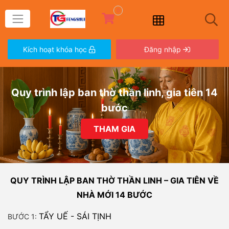
0
Kích hoạt khóa học
Đăng nhập
Quy trình lập ban thờ thần linh, gia tiên 14
bước
THAM GIA
QUY TRÌNH LẬP BAN THỜ THẦN LINH – GIA TIÊN VỀ
NHÀ MỚI 14 BƯỚC
TẨY UẾ - SÁI TỊNH
BƯỚC 1: