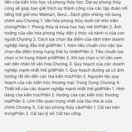
tiễn của kiến trúc học và phong thủy học. Đại sự phong thủy
cũng sẽ giúp bạn giải thích sự thành công của các tập đoàn nổi
tiếng thế giới như Walmart, Benz…Sách gồm những nội dung
chính sau:Chương 1. Văn hóa phong thủy dưới cái nhìn biện
chứngPhần 1. Phong thủy là khoa học hay mê tínPhần 2. Ảnh
hưởng của văn hóa phong thủy đến ý thức và hành vi của con
người.Chương 2. Cách lựa chọn địa điểm của năm trăm doanh
nghiệp hàng đầu thế giớiPhần 1. Năm tiêu chuẩn cho việc lựa
chọn địa điểm trong trạng thái tự nhiênPhần 2. Tiêu chuẩn lựa
chọn vị trí trong thành phốPhần 3. Khi lựa chọn vị trí cần xem
xét đến nhân tố văn hóa.Chương 3. Quy hoạch của các doanh
nghiệp mạnh nhất thế giớiPhần 1. Quy hoạch đường sá có ảnh
hưởng rất lớn đến các tòa kiến trúcPhần 2. Nguyên tắc quy
hoạch của các kiến trúc thương mại: Trung Dung.Chương 4.
Thiết kế của các doanh nghiệp mạnh nhất thế giớiPhần 1. Hình
dáng của kiến trúcPhần 2. Hướng của các kiến trúc thương
mạiPhần 3. Linh hồn quan trọng nhất của tòa nhà là cửa
chính.Chương 5. Cải tạo phong thủy xấuPhần 1. Cải tạo bên
trongPhần 2. Cải tạo lý số: Cải tạo cổng.