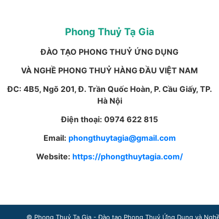
Phong Thuỷ Tạ Gia
ĐÀO TẠO PHONG THUỶ ỨNG DỤNG
VÀ NGHỀ PHONG THUỶ HÀNG ĐẦU VIỆT NAM
ĐC: 4B5, Ngõ 201, Đ. Trần Quốc Hoàn, P. Cầu Giấy, TP.
Hà Nội
Điện thoại: 0974 622 815
Email:
phongthuytagia@gmail.com
Website:
https://phongthuytagia.com/
© Phong Thuỷ Tạ Gia - Đào tạo Phong Thuỷ Ứng Dụng và Nghề P