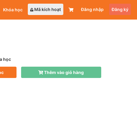
Mã kích hoạt
Đăng nhập
Đăng ký
Khóa học
a học
ọc
Thêm vào giỏ hàng