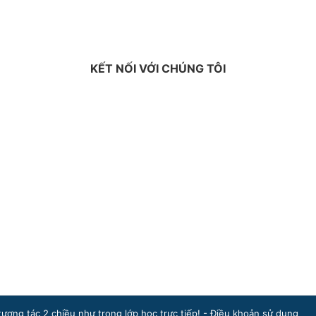
KẾT NỐI VỚI CHÚNG TÔI
ng tác 2 chiều như trong lớp học trực tiếp! -
Điều khoản sử dụng