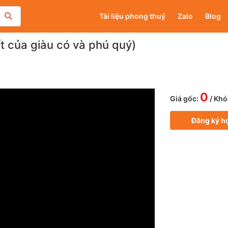
Tài liệu phong thuỷ
Zalo
Blog
yết của giàu có và phú quý)
0
Giá gốc:
/ Khó
Đăng ký h