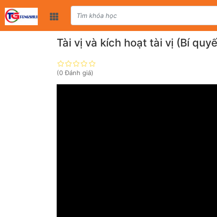
Tài vị và kích hoạt tài vị (Bí qu
(0 Đánh giá)